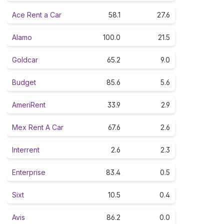
Ace Rent a Car
58.1
27.6
Alamo
100.0
21.5
Goldcar
65.2
9.0
Budget
85.6
5.6
AmeriRent
33.9
2.9
Mex Rent A Car
67.6
2.6
Interrent
2.6
2.3
Enterprise
83.4
0.5
Sixt
10.5
0.4
Avis
86.2
0.0