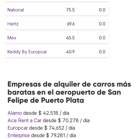
National
75.5
0.0
Hertz
69.6
0.0
Mex
45.5
0.0
Keddy By Europcar
40.9
0.0
Empresas de alquiler de carros más
baratas en el aeropuerto de San
Felipe de Puerto Plata
Alamo
desde $ 42.518 / día
Ace Rent a Car
desde $ 70.278 / día
Europcar
desde $ 74.652 / día
Enterprise
desde $ 79.281 / día