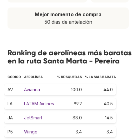
Mejor momento de compra
50 días de antelación
Ranking de aerolíneas más baratas
en la ruta Santa Marta - Pereira
CÓDIGO
AEROLÍNEA
% BÚSQUEDAS
% LA MÁS BARATA
AV
Avianca
100.0
44.0
LA
LATAM Airlines
99.2
40.5
JA
JetSmart
88.0
14.5
P5
Wingo
3.4
3.4