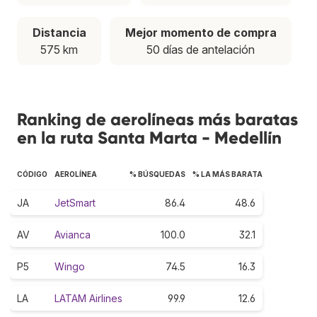
Distancia
Mejor momento de compra
575 km
50 días de antelación
Ranking de aerolíneas más baratas
en la ruta Santa Marta - Medellín
CÓDIGO
AEROLÍNEA
% BÚSQUEDAS
% LA MÁS BARATA
JA
JetSmart
86.4
48.6
AV
Avianca
100.0
32.1
P5
Wingo
74.5
16.3
LA
LATAM Airlines
99.9
12.6