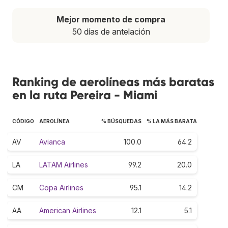
Mejor momento de compra
50 días de antelación
Ranking de aerolíneas más baratas
en la ruta Pereira - Miami
CÓDIGO
AEROLÍNEA
% BÚSQUEDAS
% LA MÁS BARATA
AV
Avianca
100.0
64.2
LA
LATAM Airlines
99.2
20.0
CM
Copa Airlines
95.1
14.2
AA
American Airlines
12.1
5.1