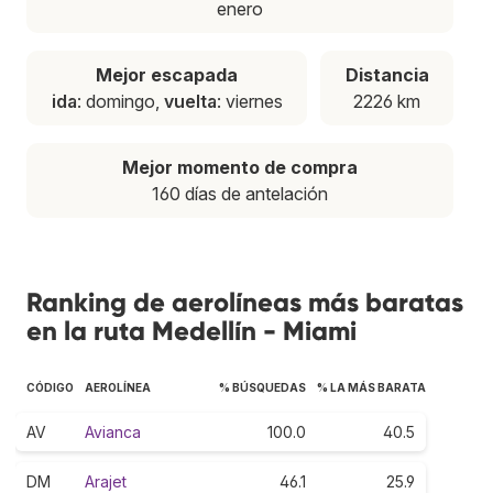
enero
Mejor escapada
Distancia
ida
: domingo,
vuelta
: viernes
2226 km
Mejor momento de compra
160 días de antelación
Ranking de aerolíneas más baratas
en la ruta Medellín - Miami
CÓDIGO
AEROLÍNEA
% BÚSQUEDAS
% LA MÁS BARATA
AV
Avianca
100.0
40.5
DM
Arajet
46.1
25.9