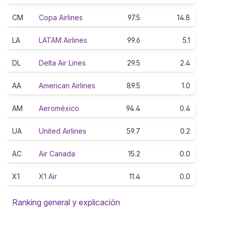
CM
Copa Airlines
97.5
14.8
LA
LATAM Airlines
99.6
5.1
DL
Delta Air Lines
29.5
2.4
AA
American Airlines
89.5
1.0
AM
Aeroméxico
94.4
0.4
UA
United Airlines
59.7
0.2
AC
Air Canada
15.2
0.0
X1
X1 Air
11.4
0.0
Ranking general y explicación