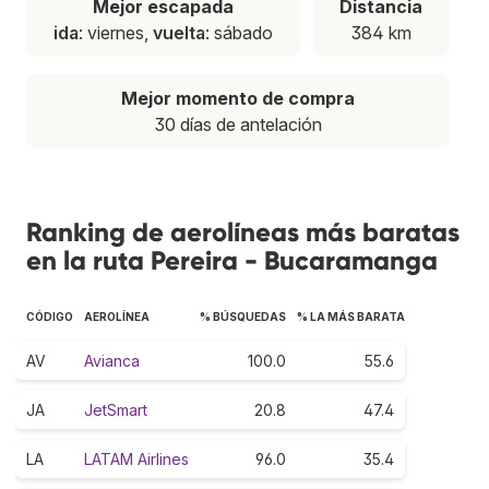
Mejor escapada
Distancia
ida
: viernes,
vuelta
: sábado
384 km
Mejor momento de compra
30 días de antelación
Ranking de aerolíneas más baratas
en la ruta Pereira - Bucaramanga
CÓDIGO
AEROLÍNEA
% BÚSQUEDAS
% LA MÁS BARATA
AV
Avianca
100.0
55.6
JA
JetSmart
20.8
47.4
LA
LATAM Airlines
96.0
35.4