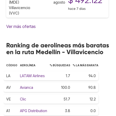
$ 492.122
(MDE)
agosto
Villavicencio
hace 7 días
(VVC)
Ver más ofertas
Ranking de aerolíneas más baratas
en la ruta Medellín - Villavicencio
CÓDIGO
AEROLÍNEA
% BÚSQUEDAS
% LA MÁS BARATA
LA
LATAM Airlines
1.7
94.0
AV
Avianca
100.0
90.8
VE
Clic
51.7
12.2
A1
APG Distribution
3.8
0.0