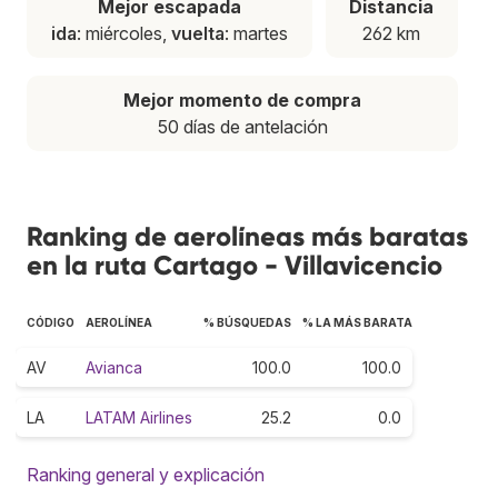
Mejor escapada
Distancia
ida
: miércoles,
vuelta
: martes
262 km
Mejor momento de compra
50 días de antelación
Ranking de aerolíneas más baratas
en la ruta Cartago - Villavicencio
CÓDIGO
AEROLÍNEA
% BÚSQUEDAS
% LA MÁS BARATA
AV
Avianca
100.0
100.0
LA
LATAM Airlines
25.2
0.0
Ranking general y explicación