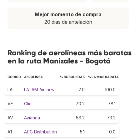
Mejor momento de compra
20 días de antelación
Ranking de aerolíneas más baratas
en la ruta Manizales - Bogotá
CÓDIGO
AEROLÍNEA
% BÚSQUEDAS
% LA MÁS BARATA
LA
LATAM Airlines
2.0
100.0
VE
Clic
70.2
78.1
AV
Avianca
58.2
73.2
A1
APG Distribution
5.1
0.0