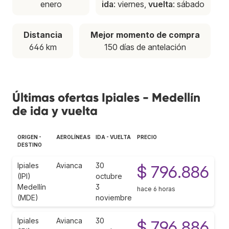
enero
ida
: viernes,
vuelta
: sábado
Distancia
Mejor momento de compra
646 km
150 días de antelación
Últimas ofertas Ipiales - Medellín
de ida y vuelta
ORIGEN -
AEROLÍNEAS
IDA - VUELTA
PRECIO
DESTINO
Ipiales
Avianca
30
$ 796.886
(IPI)
octubre
Medellín
3
hace 6 horas
(MDE)
noviembre
Ipiales
Avianca
30
$ 796.886