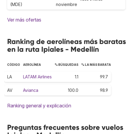
(MDE)
noviembre
Ver más ofertas
Ranking de aerolíneas más baratas
en la ruta Ipiales - Medellín
CÓDIGO
AEROLÍNEA
% BÚSQUEDAS
% LA MÁS BARATA
LA
LATAM Airlines
1.1
99.7
AV
Avianca
100.0
98.9
Ranking general y explicación
Preguntas frecuentes sobre vuelos