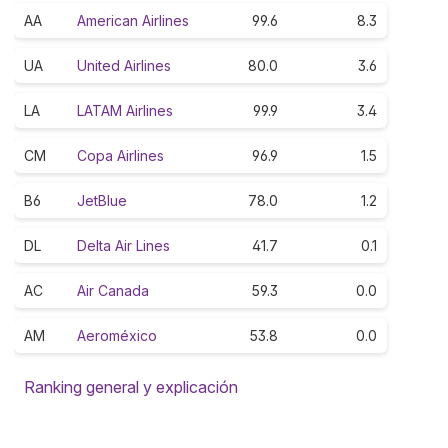
AA
American Airlines
99.6
8.3
UA
United Airlines
80.0
3.6
LA
LATAM Airlines
99.9
3.4
CM
Copa Airlines
96.9
1.5
B6
JetBlue
78.0
1.2
DL
Delta Air Lines
41.7
0.1
AC
Air Canada
59.3
0.0
AM
Aeroméxico
53.8
0.0
Ranking general y explicación