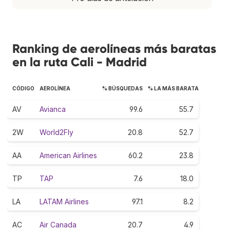
Ranking de aerolíneas más baratas
en la ruta Cali - Madrid
CÓDIGO
AEROLÍNEA
% BÚSQUEDAS
% LA MÁS BARATA
AV
Avianca
99.6
55.7
2W
World2Fly
20.8
52.7
AA
American Airlines
60.2
23.8
TP
TAP
7.6
18.0
LA
LATAM Airlines
97.1
8.2
AC
Air Canada
20.7
4.9