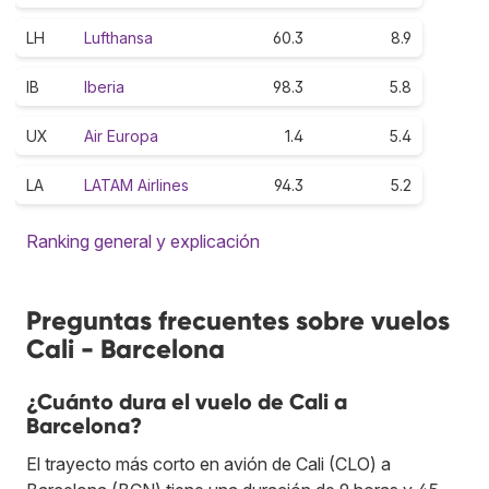
LH
Lufthansa
60.3
8.9
IB
Iberia
98.3
5.8
UX
Air Europa
1.4
5.4
LA
LATAM Airlines
94.3
5.2
Ranking general y explicación
Preguntas frecuentes sobre vuelos
Cali - Barcelona
¿Cuánto dura el vuelo de Cali a
Barcelona?
El trayecto más corto en avión de Cali (CLO) a