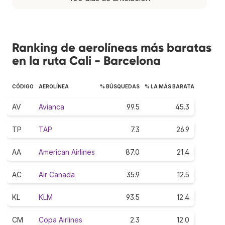
Ranking de aerolíneas más baratas
en la ruta Cali - Barcelona
CÓDIGO
AEROLÍNEA
% BÚSQUEDAS
% LA MÁS BARATA
AV
Avianca
99.5
45.3
TP
TAP
7.3
26.9
AA
American Airlines
87.0
21.4
AC
Air Canada
35.9
12.5
KL
KLM
93.5
12.4
CM
Copa Airlines
2.3
12.0