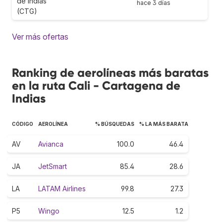
de Indias
hace 3 días
(CTG)
Ver más ofertas
Ranking de aerolíneas más baratas
en la ruta Cali - Cartagena de
Indias
CÓDIGO
AEROLÍNEA
% BÚSQUEDAS
% LA MÁS BARATA
AV
Avianca
100.0
46.4
JA
JetSmart
85.4
28.6
LA
LATAM Airlines
99.8
27.3
P5
Wingo
12.5
1.2