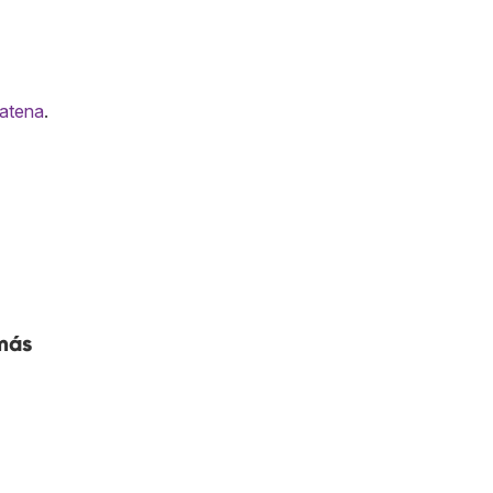
atena
.
 más