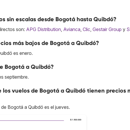
s sin escalas desde Bogotá hasta Quibdó?
directos son:
APG Distribution
,
Avianca
,
Clic
,
Gestair Group
y
S
cios más bajos de Bogotá a Quibdó?
uibdó es enero.
de Bogotá a Quibdó?
es septiembre.
ue los vuelos de Bogotá a Quibdó tienen precios
r de Bogotá a Quibdó es el jueves.
$ 1.500.000