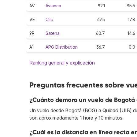
AV
Avianca
92.1
85.5
VE
Clic
69.5
17.8
9R
Satena
60.7
14.6
A1
APG Distribution
36.7
0.0
Ranking general y explicación
Preguntas frecuentes sobre vu
¿Cuánto demora un vuelo de Bogotá
Un vuelo desde Bogotá (BOG) a Quibdó (UIB) dura
son aproximadamente 1 hora y 10 minutos.
¿Cuál es la distancia en línea recta 