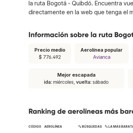
la ruta Bogotá - Quibdó. Encuentra vu
directamente en la web que tenga el m
Información sobre la ruta Bogo
Precio medio
Aerolínea popular
$ 776.492
Avianca
Mejor escapada
ida
: miércoles,
vuelta
: sábado
Ranking de aerolíneas más bar
CÓDIGO
AEROLÍNEA
% BÚSQUEDAS
% LA MÁS BARAT