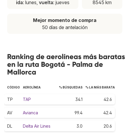
ida
: lunes,
vuelta
: jueves
8545 km
Mejor momento de compra
50 días de antelación
Ranking de aerolíneas más baratas
en la ruta Bogotá - Palma de
Mallorca
CÓDIGO
AEROLÍNEA
% BÚSQUEDAS
% LA MÁS BARATA
TP
TAP
34.1
42.6
AV
Avianca
99.4
42.4
DL
Delta Air Lines
3.0
20.6