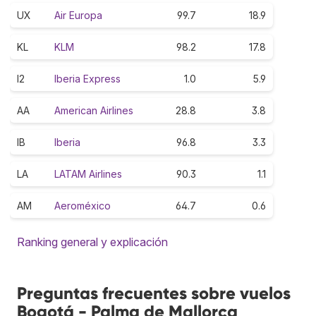
UX
Air Europa
99.7
18.9
KL
KLM
98.2
17.8
I2
Iberia Express
1.0
5.9
AA
American Airlines
28.8
3.8
IB
Iberia
96.8
3.3
LA
LATAM Airlines
90.3
1.1
AM
Aeroméxico
64.7
0.6
Ranking general y explicación
Preguntas frecuentes sobre vuelos
Bogotá - Palma de Mallorca