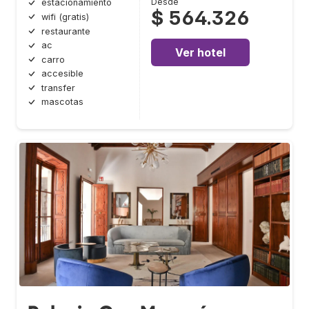
Desde
estacionamiento
$ 564.326
wifi (gratis)
restaurante
ac
Ver hotel
carro
accesible
transfer
mascotas