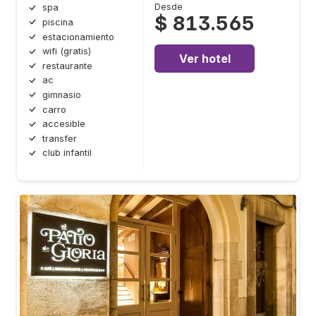
Desde
spa
$ 813.565
piscina
estacionamiento
wifi (gratis)
Ver hotel
restaurante
ac
gimnasio
carro
accesible
transfer
club infantil