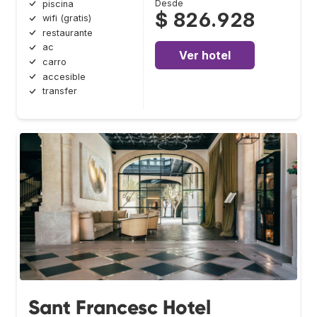
Desde
piscina
$ 826.928
wifi (gratis)
restaurante
ac
Ver hotel
carro
accesible
transfer
Sant Francesc Hotel