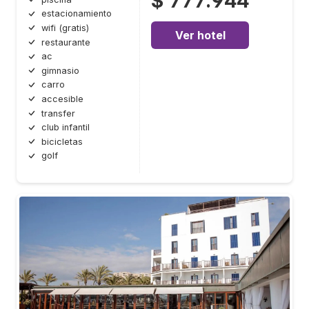
$ 777.944
estacionamiento
wifi (gratis)
Ver hotel
restaurante
ac
gimnasio
carro
accesible
transfer
club infantil
bicicletas
golf