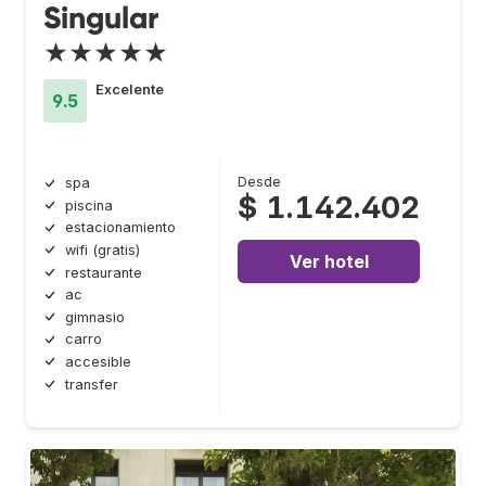
Singular
★★★★★
Excelente
9.5
Desde
spa
$ 1.142.402
piscina
estacionamiento
wifi (gratis)
Ver hotel
restaurante
ac
gimnasio
carro
accesible
transfer