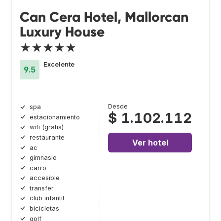
Can Cera Hotel, Mallorcan
Luxury House
★★★★★
Excelente
9.5
Desde
spa
$ 1.102.112
estacionamiento
wifi (gratis)
restaurante
Ver hotel
ac
gimnasio
carro
accesible
transfer
club infantil
bicicletas
golf