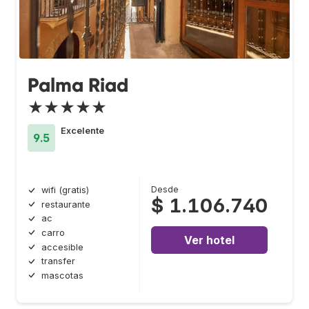
Palma Riad
★★★★★
Excelente
9.5
Desde
wifi (gratis)
$ 1.106.740
restaurante
ac
carro
Ver hotel
accesible
transfer
mascotas