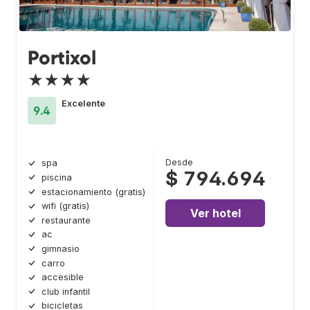
Portixol
★★★★
Excelente
9.4
Desde
spa
$ 794.694
piscina
estacionamiento (gratis)
wifi (gratis)
Ver hotel
restaurante
ac
gimnasio
carro
accesible
club infantil
bicicletas