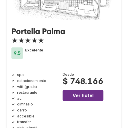
Portella Palma
★★★★★
Excelente
9.5
Desde
spa
$ 748.166
estacionamiento
wifi (gratis)
restaurante
Ver hotel
ac
gimnasio
carro
accesible
transfer
club infantil