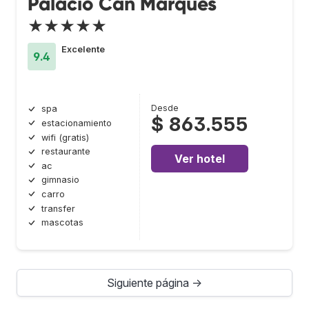
Palacio Can Marqués
★★★★★
Excelente
9.4
Desde
spa
$ 863.555
estacionamiento
wifi (gratis)
restaurante
Ver hotel
ac
gimnasio
carro
transfer
mascotas
Siguiente página →