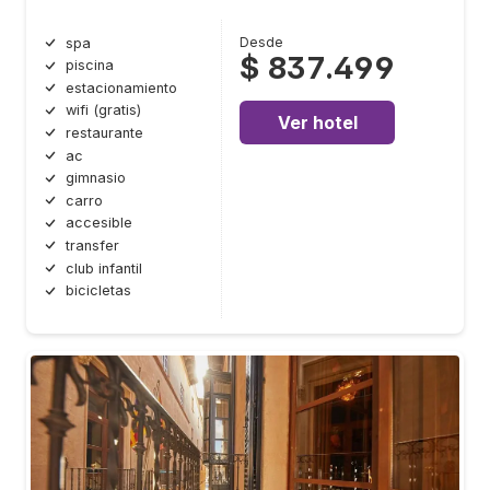
Desde
spa
$ 837.499
piscina
estacionamiento
wifi (gratis)
Ver hotel
restaurante
ac
gimnasio
carro
accesible
transfer
club infantil
bicicletas