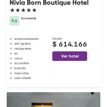
Nivia Born Boutique Hotel
★★★★★
Excelente
9.4
Desde
estacionamiento
$ 614.166
wifi (gratis)
restaurante
ac
Ver hotel
carro
accesible
transfer
mascotas
club infantil