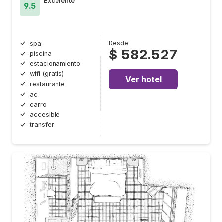
Excelente
9.5
Desde
spa
$ 582.527
piscina
estacionamiento
wifi (gratis)
Ver hotel
restaurante
ac
carro
accesible
transfer