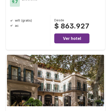
9.7
Desde
wifi (gratis)
$ 863.927
ac
Ver hotel