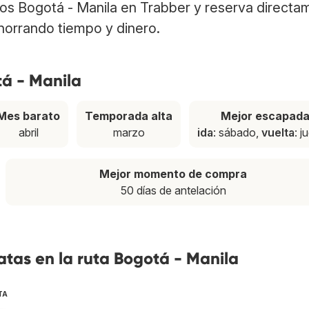
elos Bogotá - Manila en Trabber y reserva direct
ahorrando tiempo y dinero.
tá - Manila
Mes barato
Temporada alta
Mejor escapad
abril
marzo
ida
: sábado,
vuelta
: j
Mejor momento de compra
50 días de antelación
tas en la ruta Bogotá - Manila
TA