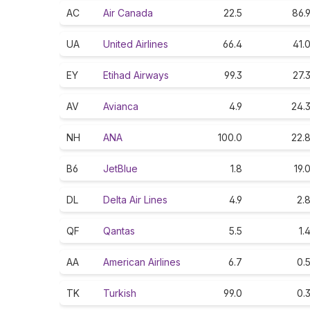
AC
Air Canada
22.5
86.
UA
United Airlines
66.4
41.
EY
Etihad Airways
99.3
27.
AV
Avianca
4.9
24.
NH
ANA
100.0
22.
B6
JetBlue
1.8
19.
DL
Delta Air Lines
4.9
2.
QF
Qantas
5.5
1.
AA
American Airlines
6.7
0.
TK
Turkish
99.0
0.