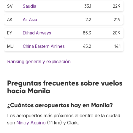
SV
Saudia
33.1
22.9
AK
Air Asia
2.2
21.9
EY
Etihad Airways
85.3
20.9
MU
China Eastern Airlines
45.2
14.1
Ranking general y explicación
Preguntas frecuentes sobre vuelos
hacia Manila
¿Cuántos aeropuertos hay en Manila?
Los aeropuertos más próximos al centro de la ciudad
son
Ninoy Aquino
(11 km) y Clark.