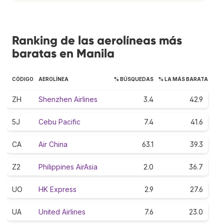
Ranking de las aerolíneas más
baratas en Manila
CÓDIGO
AEROLÍNEA
% BÚSQUEDAS
% LA MÁS BARATA
ZH
Shenzhen Airlines
3.4
42.9
5J
Cebu Pacific
7.4
41.6
CA
Air China
63.1
39.3
Z2
Philippines AirAsia
2.0
36.7
UO
HK Express
2.9
27.6
UA
United Airlines
7.6
23.0