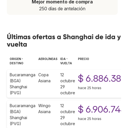
Mejor momento de compra
250 días de antelación
Últimas ofertas a Shanghai de ida y
vuelta
ORIGEN -
AEROLÍNEAS
IDA -
PRECIO
DESTINO
VUELTA
Bucaramanga
Copa
12
$ 6.886.382
(BGA)
Asiana
octubre
Shanghai
29
hace 25 horas
(PVG)
octubre
Bucaramanga
Wingo
12
$ 6.906.743
(BGA)
Asiana
octubre
Shanghai
29
hace 25 horas
(PVG)
octubre