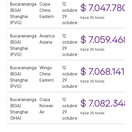
Bucaramanga
Copa
12
$ 7.047.780
(BGA)
China
octubre
Shanghai
Eastern
29
hace 25 horas
(PVG)
octubre
Bucaramanga
Avianca
12
$ 7.059.468
(BGA)
Asiana
octubre
Shanghai
29
hace 25 horas
(PVG)
octubre
Bucaramanga
Wingo
12
$ 7.068.141
(BGA)
China
octubre
Shanghai
Eastern
29
hace 25 horas
(PVG)
octubre
Bucaramanga
Copa
12
$ 7.082.348
(BGA)
Korean
octubre
Shanghai
Air
29
hace 25 horas
(SHA)
octubre