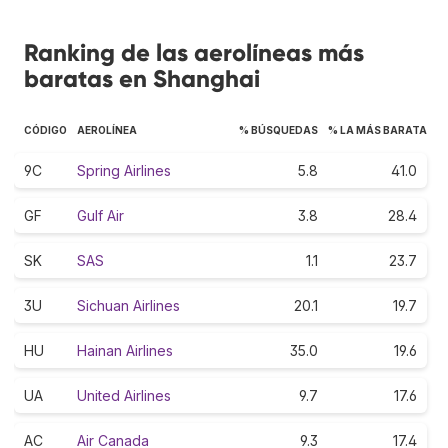
Ranking de las aerolíneas más
baratas en Shanghai
CÓDIGO
AEROLÍNEA
% BÚSQUEDAS
% LA MÁS BARATA
9C
Spring Airlines
5.8
41.0
GF
Gulf Air
3.8
28.4
SK
SAS
1.1
23.7
3U
Sichuan Airlines
20.1
19.7
HU
Hainan Airlines
35.0
19.6
UA
United Airlines
9.7
17.6
AC
Air Canada
9.3
17.4