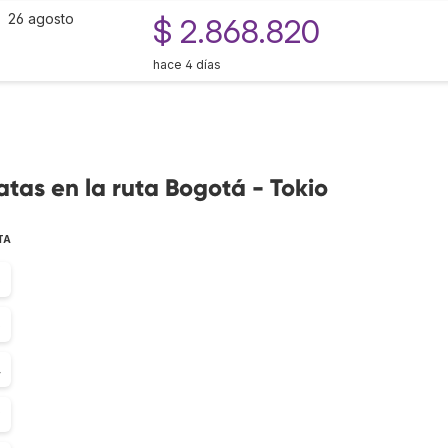
26 agosto
$ 2.868.820
hace 4 días
tas en la ruta Bogotá - Tokio
TA
3
3
4
9