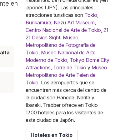
habitantes. La moneda oficial es yen
ente en
japonés (JPY). Las principales
atracciones turísticas son
Tokio
,
Bunkamura
,
Nezu Art Museum
,
Centro Nacional de Arte de Tokio
,
21
21 Design Sight
,
Museo
Metropolitano de Fotografía de
alta
Tokio
,
Museo Nacional de Arte
Moderno de Tokio
,
Tokyo Dome City
Attractions
,
Torre de Tokio
y
Museo
Metropolitano de Arte Teien de
Tokio
. Los aeropuertos que se
encuentran más cerca del centro de
la ciudad son Haneda, Narita y
Ibaraki. Trabber ofrece en Tokio
1300 hoteles para los visitantes de
esta ciudad de Japón.
Hoteles en Tokio