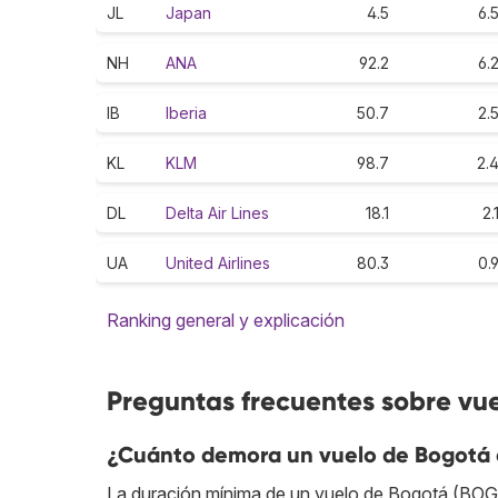
JL
Japan
4.5
6.
NH
ANA
92.2
6.
IB
Iberia
50.7
2.
KL
KLM
98.7
2.
DL
Delta Air Lines
18.1
2.
UA
United Airlines
80.3
0.
Ranking general y explicación
Preguntas frecuentes sobre vue
¿Cuánto demora un vuelo de Bogotá 
La duración mínima de un vuelo de Bogotá (BOG) 