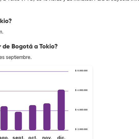
kio?
m.
r de Bogotá a Tokio?
es septiembre.
$ 8.000.000
$ 6.000.000
$ 4.000.000
$ 2.000.000
ago.
sept.
oct.
nov.
dic.