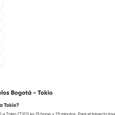
5
2
5
4
1
9
los Bogotá - Tokio
a Tokio?
a Tokio (TYO) es 15 horas y 25 minutos. Para el trayecto inv