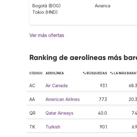
Bogotá (BOG)
Avianca
Tokio (HND)
Ver más ofertas
Ranking de aerolíneas más bara
CÓDIGO
AEROLÍNEA
% BÚSQUEDAS
% LA MÁS BARA
AC
Air Canada
93.1
68.
AA
American Airlines
77.3
20.
QR
Qatar Airways
40.0
7.
TK
Turkish
90.1
6.