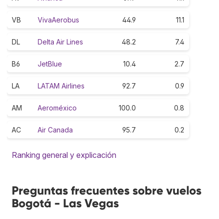
VB
VivaAerobus
44.9
11.1
DL
Delta Air Lines
48.2
7.4
B6
JetBlue
10.4
2.7
LA
LATAM Airlines
92.7
0.9
AM
Aeroméxico
100.0
0.8
AC
Air Canada
95.7
0.2
Ranking general y explicación
Preguntas frecuentes sobre vuelos
Bogotá - Las Vegas