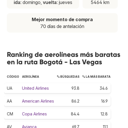
ida
: domingo,
vuelta
: jueves
5464 km
Mejor momento de compra
70 días de antelación
Ranking de aerolíneas más baratas
en la ruta Bogotá - Las Vegas
CÓDIGO
AEROLÍNEA
% BÚSQUEDAS
% LA MÁS BARATA
UA
United Airlines
93.8
34.6
AA
American Airlines
86.2
16.9
CM
Copa Airlines
84.4
12.8
AV
Avianca
69.7
11.1