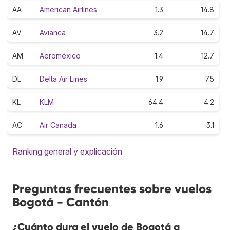
AA
American Airlines
1.3
14.8
AV
Avianca
3.2
14.7
AM
Aeroméxico
1.4
12.7
DL
Delta Air Lines
1.9
7.5
KL
KLM
64.4
4.2
AC
Air Canada
1.6
3.1
Ranking general y explicación
Preguntas frecuentes sobre vuelos
Bogotá - Cantón
¿Cuánto dura el vuelo de Bogotá a