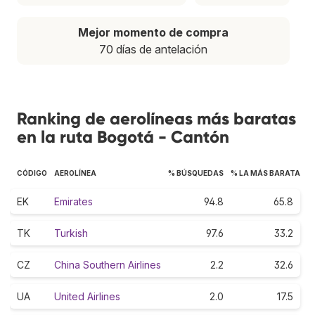
Mejor momento de compra
70 días de antelación
Ranking de aerolíneas más baratas
en la ruta Bogotá - Cantón
CÓDIGO
AEROLÍNEA
% BÚSQUEDAS
% LA MÁS BARATA
EK
Emirates
94.8
65.8
TK
Turkish
97.6
33.2
CZ
China Southern Airlines
2.2
32.6
UA
United Airlines
2.0
17.5