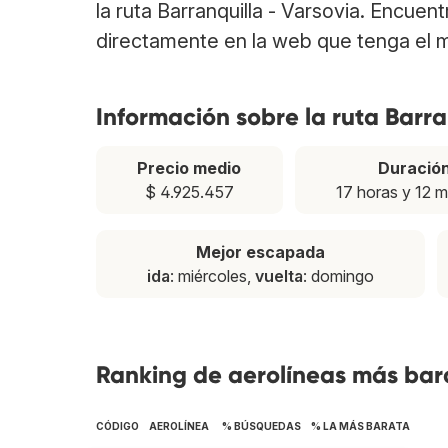
la ruta Barranquilla - Varsovia. Encuen
directamente en la web que tenga el m
Información sobre la ruta Barra
Precio medio
Duració
$ 4.925.457
17 horas y 12 m
Mejor escapada
ida
: miércoles,
vuelta
: domingo
Ranking de aerolíneas más bara
CÓDIGO
AEROLÍNEA
% BÚSQUEDAS
% LA MÁS BARATA