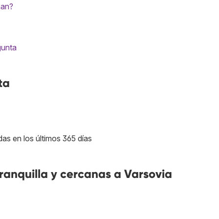
nan?
gunta
ta
das en los últimos 365 días
anquilla y cercanas a Varsovia