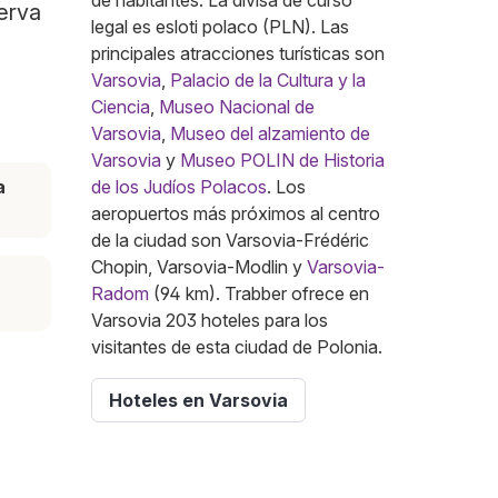
de habitantes. La divisa de curso
serva
legal es esloti polaco (PLN). Las
principales atracciones turísticas son
Varsovia
,
Palacio de la Cultura y la
Ciencia
,
Museo Nacional de
Varsovia
,
Museo del alzamiento de
Varsovia
y
Museo POLIN de Historia
a
de los Judíos Polacos
. Los
aeropuertos más próximos al centro
de la ciudad son Varsovia-Frédéric
Chopin, Varsovia-Modlin y
Varsovia-
Radom
(94 km). Trabber ofrece en
Varsovia 203 hoteles para los
visitantes de esta ciudad de Polonia.
Hoteles en Varsovia