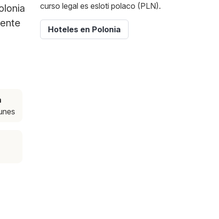
curso legal es esloti polaco (PLN).
olonia
mente
Hoteles en Polonia
a
lunes