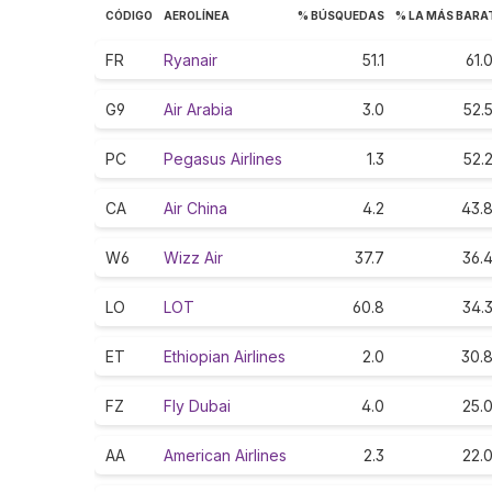
CÓDIGO
AEROLÍNEA
% BÚSQUEDAS
% LA MÁS BARA
FR
Ryanair
51.1
61.
G9
Air Arabia
3.0
52.
PC
Pegasus Airlines
1.3
52.
CA
Air China
4.2
43.
W6
Wizz Air
37.7
36.
LO
LOT
60.8
34.
ET
Ethiopian Airlines
2.0
30.
FZ
Fly Dubai
4.0
25.
AA
American Airlines
2.3
22.