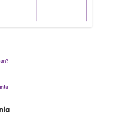
nan?
unta
nia