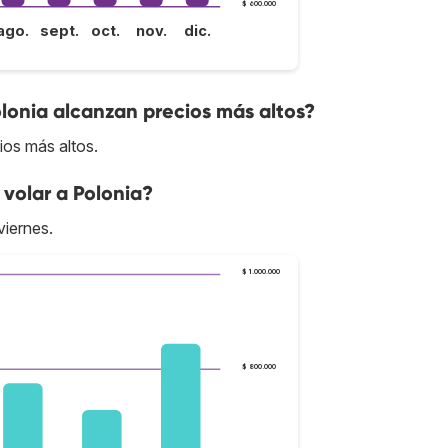
$ 600.000
ago.
sept.
oct.
nov.
dic.
olonia alcanzan precios más altos?
ios más altos.
volar a Polonia?
viernes.
$ 1.000.000
$ 800.000