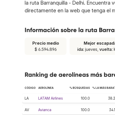
la ruta Barranquilla - Delhi. Encuentra 
directamente en la web que tenga el m
Información sobre la ruta Barra
Precio medio
Mejor escapad
$ 6.594.896
ida
: jueves,
vuelta
: 
Ranking de aerolíneas más barat
CÓDIGO
AEROLÍNEA
% BÚSQUEDAS
% LA MÁS BARA
LA
LATAM Airlines
100.0
38.
AV
Avianca
100.0
34.