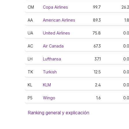
CM
Copa Airlines
99.7
26.
AA
American Airlines
89.3
1.
UA
United Airlines
75.8
0.
AC
Air Canada
67.3
0.
LH
Lufthansa
37.1
0.
TK
Turkish
12.5
0.
KL
KLM
2.4
0.
P5
Wingo
1.6
0.
Ranking general y explicación