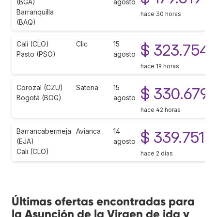
(BGA)
agosto
Barranquilla
hace 30 horas
(BAQ)
Cali (CLO)
Clic
15
$ 323.754
Pasto (PSO)
agosto
hace 19 horas
Corozal (CZU)
Satena
15
$ 330.679
Bogotá (BOG)
agosto
hace 42 horas
Barrancabermeja
Avianca
14
$ 339.751
(EJA)
agosto
Cali (CLO)
hace 2 días
Últimas ofertas encontradas para
la Asunción de la Virgen de ida y