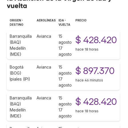
vuelta
ORIGEN -
AEROLÍNEAS
IDA -
PRECIO
DESTINO
VUELTA
Barranquilla
Avianca
15
$ 428.420
(BAQ)
agosto
Medellín
17
hace 18 horas
(MDE)
agosto
Bogotá
Avianca
15
$ 897.370
(BOG)
agosto
Ipiales (IPI)
17
hace 46 minutos
agosto
Barranquilla
Avianca
15
$ 428.420
(BAQ)
agosto
Medellín
17
hace 18 horas
(MDE)
agosto