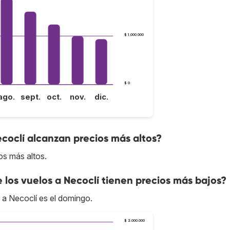
$ 1.000.000
$ 0
ago.
sept.
oct.
nov.
dic.
ecoclí alcanzan precios más altos?
os más altos.
e los vuelos a Necoclí tienen precios más bajos?
r a Necoclí es el domingo.
$ 2.000.000