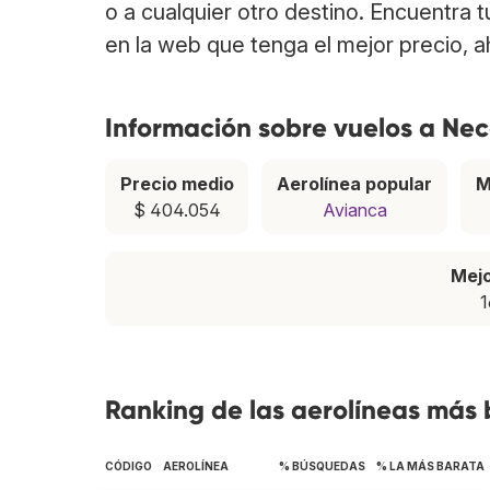
o a cualquier otro destino. Encuentra 
en la web que tenga el mejor precio, 
Información sobre vuelos a Nec
Precio medio
Aerolínea popular
M
$ 404.054
Avianca
Mej
1
Ranking de las aerolíneas más 
CÓDIGO
AEROLÍNEA
% BÚSQUEDAS
% LA MÁS BARATA