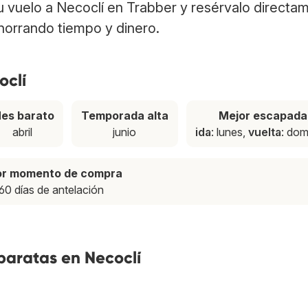
tu vuelo a Necoclí en Trabber y resérvalo directa
ahorrando tiempo y dinero.
oclí
es barato
Temporada alta
Mejor escapada
abril
junio
ida
: lunes,
vuelta
: do
or momento de compra
60 días de antelación
baratas en Necoclí