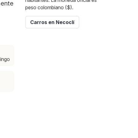
habitantes. La moneda oficial es
mente
peso colombiano ($).
Carros en Necoclí
mingo