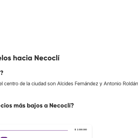
los hacia Necoclí
í?
l centro de la ciudad son Alcides Fernández y Antonio Roldá
cios más bajos a Necoclí?
$ 2.000.000