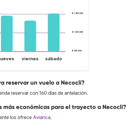
$ 1.500.000
$ 1.000.000
$ 500.000
jueves
viernes
sábado
a reservar un vuelo a Necoclí?
enda reservar con 160 días de antelación.
s más económicas para el trayecto a Necoclí?
ente los ofrece
Avianca
.