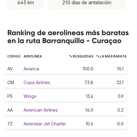
645 km
210 días de antelación
Ranking de aerolíneas más baratas
en la ruta Barranquilla - Curaçao
CÓDIGO
AEROLÍNEA
% BÚSQUEDAS
% LA MÁS BARATA
AV
Avianca
100.0
76.1
CM
Copa Airlines
73.8
32.1
P5
Wingo
13.6
0.9
AA
American Airlines
14.0
0.2
7Z
Ameristar Jet Charter
10.6
0.0