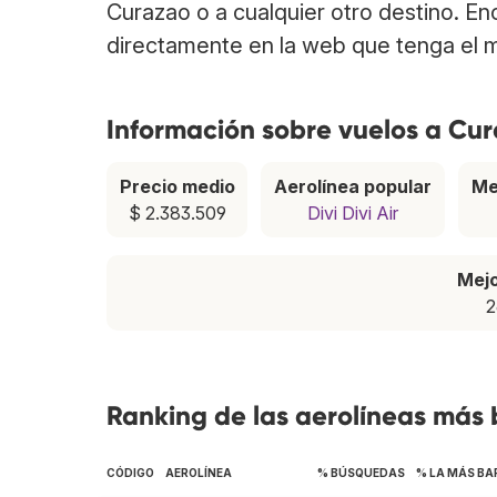
Curazao o a cualquier otro destino. En
directamente en la web que tenga el m
Información sobre vuelos a Cu
Precio medio
Aerolínea popular
Me
$ 2.383.509
Divi Divi Air
Mej
2
Ranking de las aerolíneas más
CÓDIGO
AEROLÍNEA
% BÚSQUEDAS
% LA MÁS BA