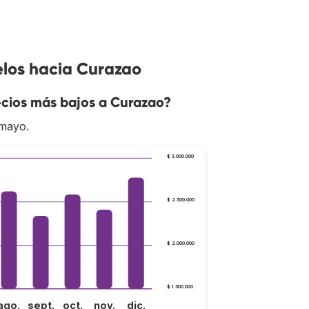
elos hacia Curazao
cios más bajos a Curazao?
 mayo.
$ 3.000.000
$ 2.500.000
$ 2.000.000
$ 1.500.000
ago.
sept.
oct.
nov.
dic.