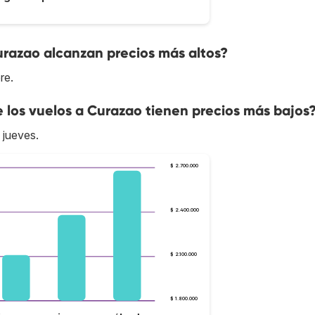
urazao alcanzan precios más altos?
re.
e los vuelos a Curazao tienen precios más bajos
 jueves.
$ 2.700.000
$ 2.400.000
$ 2.100.000
$ 1.800.000