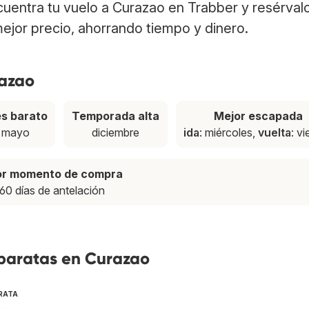
cuentra tu vuelo a Curazao en Trabber y resérval
ejor precio, ahorrando tiempo y dinero.
razao
s barato
Temporada alta
Mejor escapada
mayo
diciembre
ida
: miércoles,
vuelta
: v
or momento de compra
60 días de antelación
 baratas en Curazao
RATA