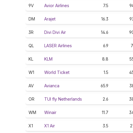
9V
Avior Airlines
7.5
9
DM
Arajet
16.3
9
3R
Divi Divi Air
14.6
9
QL
LASER Airlines
6.9
7
KL
KLM
8.8
5
W1
World Ticket
1.5
4
AV
Avianca
65.9
3
OR
TUI fly Netherlands
2.6
3
WM
Winair
11.7
3
X1
X1 Air
3.5
2