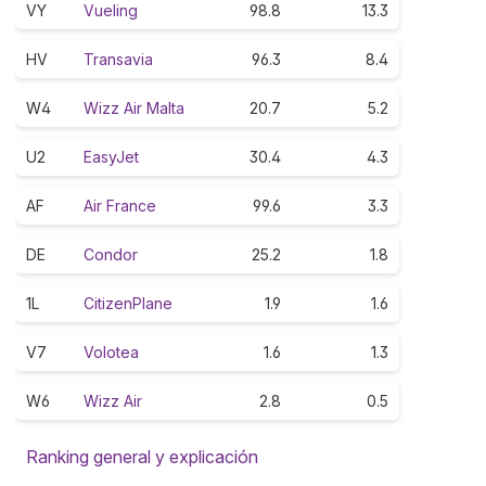
VY
Vueling
98.8
13.3
HV
Transavia
96.3
8.4
W4
Wizz Air Malta
20.7
5.2
U2
EasyJet
30.4
4.3
AF
Air France
99.6
3.3
DE
Condor
25.2
1.8
1L
CitizenPlane
1.9
1.6
V7
Volotea
1.6
1.3
W6
Wizz Air
2.8
0.5
Ranking general y explicación