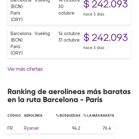
$ 242.093
(BCN)
30
París
octubre
hace 3 días
(ORY)
Barcelona
Vueling
14 octubre
$ 242.093
(BCN)
31 octubre
París
hace 3 días
(ORY)
Ver más ofertas
Ranking de aerolíneas más baratas
en la ruta Barcelona - París
CÓDIGO
AEROLÍNEA
% BÚSQUEDAS
% LA MÁS BARATA
FR
Ryanair
94.2
76.4