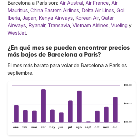
Barcelona a París son:
Air Austral
,
Air France
,
Air
Mauritius
,
China Eastern Airlines
,
Delta Air Lines
,
Gol
,
Iberia
,
Japan
,
Kenya Airways
,
Korean Air
,
Qatar
Airways
,
Ryanair
,
Transavia
,
Vietnam Airlines
,
Vueling
y
WestJet
.
¿En qué mes se pueden encontrar precios
más bajos de Barcelona a París?
El mes más barato para volar de Barcelona a París es
septiembre.
$ 500.000
$ 400.000
$ 300.000
ene.
feb.
mar.
abr.
may.
jun.
jul.
ago.
sept.
oct.
nov.
dic.