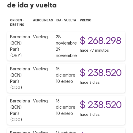
de ida y vuelta
ORIGEN -
AEROLÍNEAS
IDA - VUELTA
PRECIO
DESTINO
Barcelona
Vueling
28
$ 268.298
(BCN)
noviembre
París
29
hace 77 minutos
(ORY)
noviembre
Barcelona
Vueling
15
$ 238.520
(BCN)
diciembre
París
10 enero
hace 2 días
(CDG)
Barcelona
Vueling
16
$ 238.520
(BCN)
diciembre
París
10 enero
hace 2 días
(CDG)
Barcelona
Vueling
14 octubre