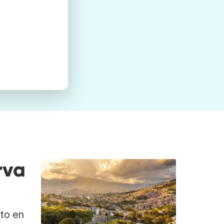
rva
ato en