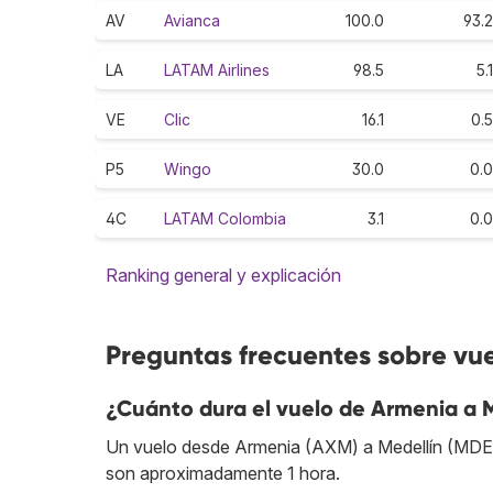
AV
Avianca
100.0
93.2
LA
LATAM Airlines
98.5
5.1
VE
Clic
16.1
0.5
P5
Wingo
30.0
0.0
4C
LATAM Colombia
3.1
0.0
Ranking general y explicación
Preguntas frecuentes sobre vue
¿Cuánto dura el vuelo de Armenia a 
Un vuelo desde Armenia (AXM) a Medellín (MDE) d
son aproximadamente 1 hora.