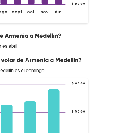
$ 200.000
ago.
sept.
oct.
nov.
dic.
de Armenia a Medellín?
es abril.
 volar de Armenia a Medellín?
dellín es el domingo.
$ 400.000
$ 300.000