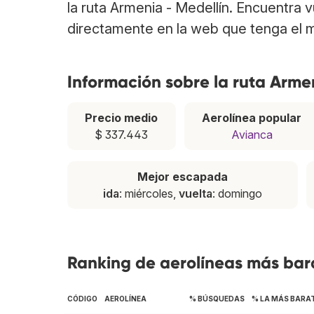
la ruta Armenia - Medellín. Encuentra 
directamente en la web que tenga el m
Información sobre la ruta Arme
Precio medio
Aerolínea popular
$ 337.443
Avianca
Mejor escapada
ida
: miércoles,
vuelta
: domingo
Ranking de aerolíneas más bara
CÓDIGO
AEROLÍNEA
% BÚSQUEDAS
% LA MÁS BARA