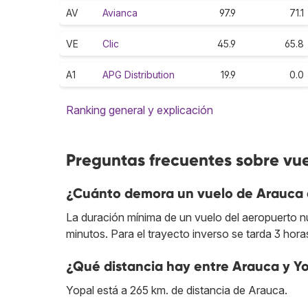
AV
Avianca
97.9
71.1
VE
Clic
45.9
65.8
A1
APG Distribution
19.9
0.0
Ranking general y explicación
Preguntas frecuentes sobre vue
¿Cuánto demora un vuelo de Arauca 
La duración mínima de un vuelo del aeropuerto nu
minutos. Para el trayecto inverso se tarda 3 hora
¿Qué distancia hay entre Arauca y Y
Yopal está a 265 km. de distancia de Arauca.