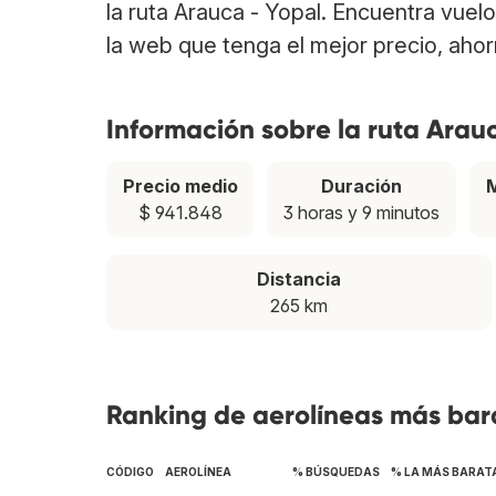
la ruta Arauca - Yopal. Encuentra vue
la web que tenga el mejor precio, aho
Información sobre la ruta Arau
Precio medio
Duración
M
$ 941.848
3 horas y 9 minutos
Distancia
265 km
Ranking de aerolíneas más bara
CÓDIGO
AEROLÍNEA
% BÚSQUEDAS
% LA MÁS BARAT