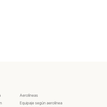
á
Aerolíneas
ín
Equipaje según aerolínea