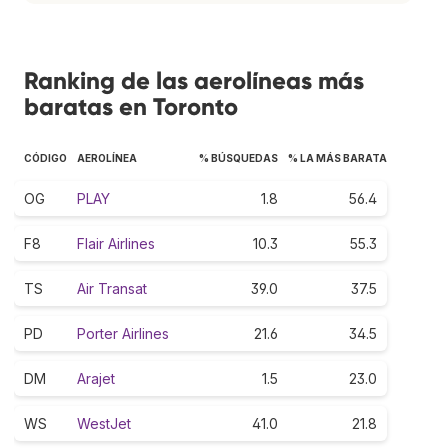
Ranking de las aerolíneas más
baratas en Toronto
CÓDIGO
AEROLÍNEA
% BÚSQUEDAS
% LA MÁS BARATA
OG
PLAY
1.8
56.4
F8
Flair Airlines
10.3
55.3
TS
Air Transat
39.0
37.5
PD
Porter Airlines
21.6
34.5
DM
Arajet
1.5
23.0
WS
WestJet
41.0
21.8