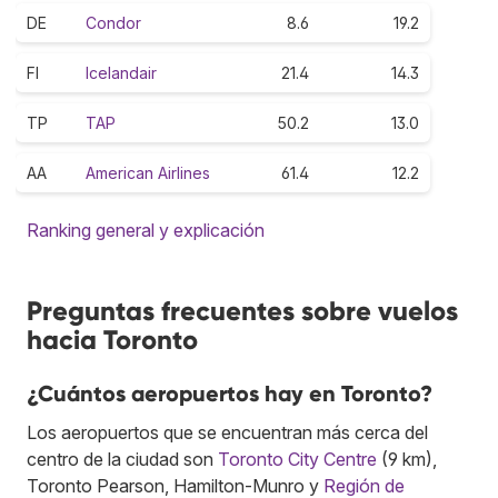
DE
Condor
8.6
19.2
FI
Icelandair
21.4
14.3
TP
TAP
50.2
13.0
AA
American Airlines
61.4
12.2
Ranking general y explicación
Preguntas frecuentes sobre vuelos
hacia Toronto
¿Cuántos aeropuertos hay en Toronto?
Los aeropuertos que se encuentran más cerca del
centro de la ciudad son
Toronto City Centre
(9 km),
Toronto Pearson, Hamilton-Munro y
Región de