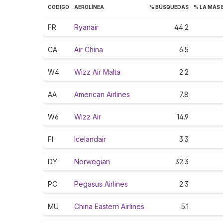
CÓDIGO
AEROLÍNEA
% BÚSQUEDAS
% LA MÁS
FR
Ryanair
44.2
CA
Air China
6.5
W4
Wizz Air Malta
2.2
AA
American Airlines
7.8
W6
Wizz Air
14.9
FI
Icelandair
3.3
DY
Norwegian
32.3
PC
Pegasus Airlines
2.3
MU
China Eastern Airlines
5.1