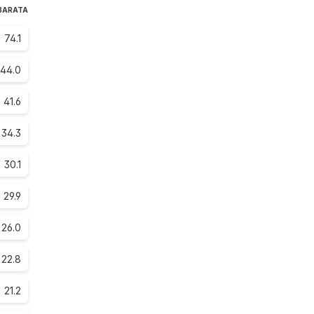
 BARATA
74.1
44.0
41.6
34.3
30.1
29.9
26.0
22.8
21.2