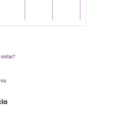
visitar?
nta
cia