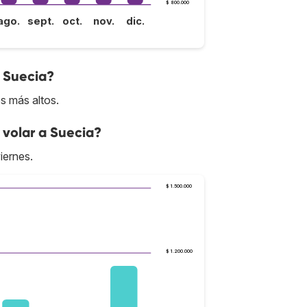
$ 800.000
ago.
sept.
oct.
nov.
dic.
a Suecia?
s más altos.
 volar a Suecia?
iernes.
$ 1.500.000
$ 1.200.000