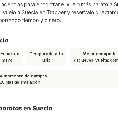
agencias para encontrar el vuelo más barato a S
tu vuelo a Suecia en Trabber y resérvalo directa
ahorrando tiempo y dinero.
cia
es barato
Temporada alta
Mejor escapada
mayo
junio
ida
: jueves,
vuelta
: do
or momento de compra
20 días de antelación
baratas en Suecia