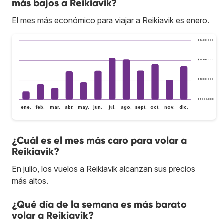
más bajos a Reikiavik?
El mes más económico para viajar a Reikiavik es enero.
$ 1.600.000
$ 1.400.000
$ 1.200.000
$ 1.000.000
ene.
feb.
mar.
abr.
may.
jun.
jul.
ago.
sept.
oct.
nov.
dic.
¿Cuál es el mes más caro para volar a
Reikiavik?
En julio, los vuelos a Reikiavik alcanzan sus precios
más altos.
¿Qué día de la semana es más barato
volar a Reikiavik?