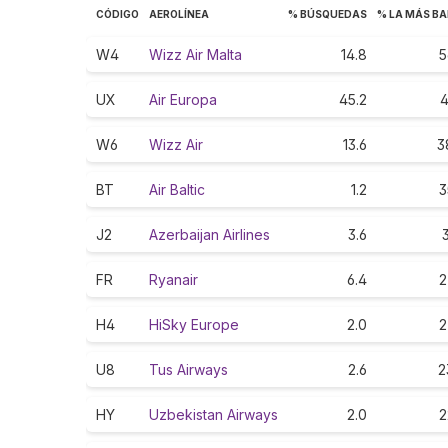
CÓDIGO
AEROLÍNEA
% BÚSQUEDAS
% LA MÁS B
W4
Wizz Air Malta
14.8
5
UX
Air Europa
45.2
4
W6
Wizz Air
13.6
3
BT
Air Baltic
1.2
3
J2
Azerbaijan Airlines
3.6
3
FR
Ryanair
6.4
2
H4
HiSky Europe
2.0
2
U8
Tus Airways
2.6
2
HY
Uzbekistan Airways
2.0
2