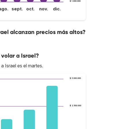
$ 1.000.000
ago.
sept.
oct.
nov.
dic.
rael alcanzan precios más altos?
volar a Israel?
a Israel es el martes.
$ 3.000.000
$ 2.500.000