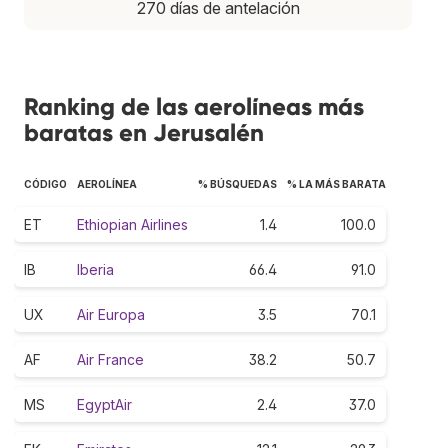
270 días de antelación
Ranking de las aerolíneas más
baratas en Jerusalén
CÓDIGO
AEROLÍNEA
% BÚSQUEDAS
% LA MÁS BARATA
ET
Ethiopian Airlines
1.4
100.0
IB
Iberia
66.4
91.0
UX
Air Europa
3.5
70.1
AF
Air France
38.2
50.7
MS
EgyptAir
2.4
37.0