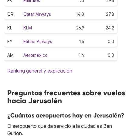
EK
Emirates
12.1
29.3
QR
Qatar Airways
14.0
27.8
KL
KLM
26.9
24.2
EY
Etihad Airways
1.6
0.0
AM
Aeroméxico
1.4
0.0
Ranking general y explicación
Preguntas frecuentes sobre vuelos
hacia Jerusalén
¿Cuántos aeropuertos hay en Jerusalén?
El aeropuerto que da servicio a la ciudad es Ben
Gurión.