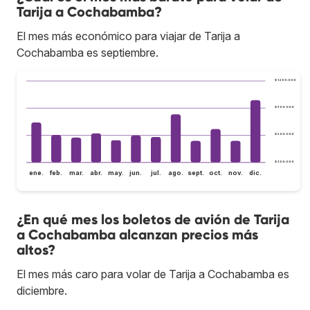
Tarija a Cochabamba?
El mes más económico para viajar de Tarija a
Cochabamba es septiembre.
$ 1.200.000
$ 900.000
$ 600.000
$ 300.000
ene.
feb.
mar.
abr.
may.
jun.
jul.
ago.
sept.
oct.
nov.
dic.
¿En qué mes los boletos de avión de Tarija
a Cochabamba alcanzan precios más
altos?
El mes más caro para volar de Tarija a Cochabamba es
diciembre.