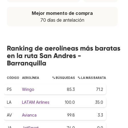
Mejor momento de compra
70 días de antelación
Ranking de aerolíneas más baratas
en la ruta San Andres -
Barranquilla
CÓDIGO
AEROLÍNEA
% BÚSQUEDAS
% LA MÁS BARATA
P5
Wingo
85.3
71.2
LA
LATAM Airlines
100.0
35.0
AV
Avianca
99.8
3.3
JA
JetSmart
74.0
0.0