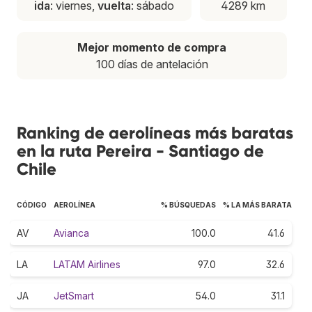
ida
: viernes,
vuelta
: sábado
4289 km
Mejor momento de compra
100 días de antelación
Ranking de aerolíneas más baratas
en la ruta Pereira - Santiago de
Chile
CÓDIGO
AEROLÍNEA
% BÚSQUEDAS
% LA MÁS BARATA
AV
Avianca
100.0
41.6
LA
LATAM Airlines
97.0
32.6
JA
JetSmart
54.0
31.1