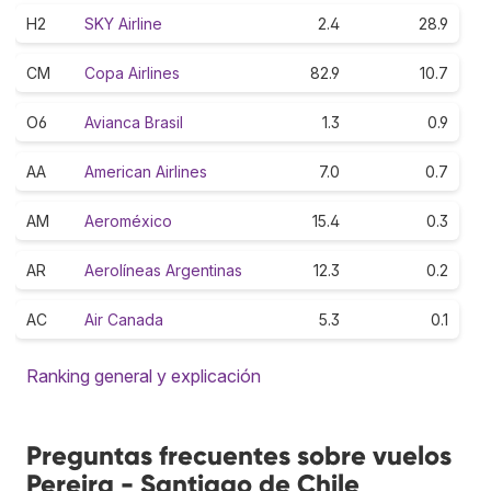
H2
SKY Airline
2.4
28.9
CM
Copa Airlines
82.9
10.7
O6
Avianca Brasil
1.3
0.9
AA
American Airlines
7.0
0.7
AM
Aeroméxico
15.4
0.3
AR
Aerolíneas Argentinas
12.3
0.2
AC
Air Canada
5.3
0.1
Ranking general y explicación
Preguntas frecuentes sobre vuelos
Pereira - Santiago de Chile