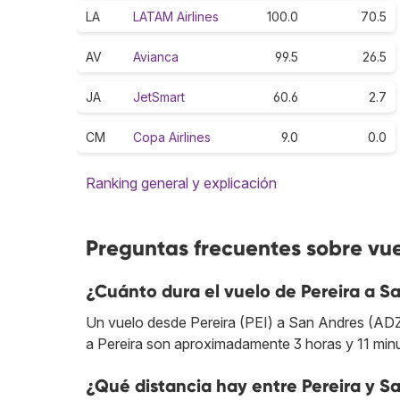
LA
LATAM Airlines
100.0
70.5
AV
Avianca
99.5
26.5
JA
JetSmart
60.6
2.7
CM
Copa Airlines
9.0
0.0
Ranking general y explicación
Preguntas frecuentes sobre vue
¿Cuánto dura el vuelo de Pereira a S
Un vuelo desde Pereira (PEI) a San Andres (ADZ)
a Pereira son aproximadamente 3 horas y 11 min
¿Qué distancia hay entre Pereira y S