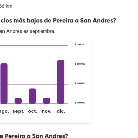
86 km.
cios más bajos de Pereira a San Andres?
San Andres es septiembre.
$ 1.000.000
$ 800.000
$ 600.000
$ 400.000
ago.
sept.
oct.
nov.
dic.
de Pereira a San Andres?