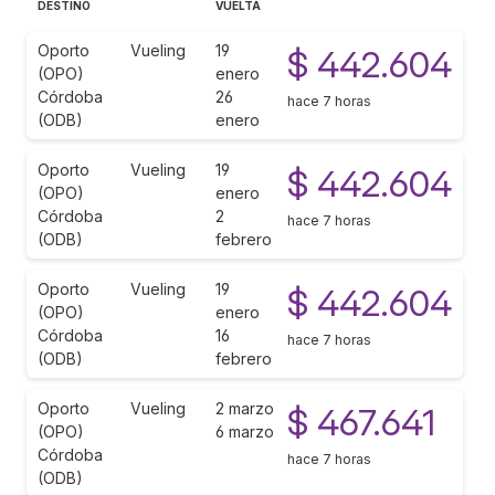
DESTINO
VUELTA
Oporto
Vueling
19
$ 442.604
(OPO)
enero
Córdoba
26
hace 7 horas
(ODB)
enero
Oporto
Vueling
19
$ 442.604
(OPO)
enero
Córdoba
2
hace 7 horas
(ODB)
febrero
Oporto
Vueling
19
$ 442.604
(OPO)
enero
Córdoba
16
hace 7 horas
(ODB)
febrero
Oporto
Vueling
2 marzo
$ 467.641
(OPO)
6 marzo
Córdoba
hace 7 horas
(ODB)