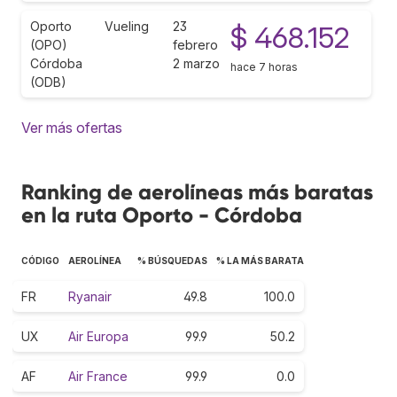
Oporto
Vueling
23
$ 468.152
(OPO)
febrero
Córdoba
2 marzo
hace 7 horas
(ODB)
Ver más ofertas
Ranking de aerolíneas más baratas
en la ruta Oporto - Córdoba
CÓDIGO
AEROLÍNEA
% BÚSQUEDAS
% LA MÁS BARATA
FR
Ryanair
49.8
100.0
UX
Air Europa
99.9
50.2
AF
Air France
99.9
0.0