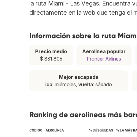
la ruta Miami - Las Vegas. Encuentra 
directamente en la web que tenga el m
Información sobre la ruta Miam
Precio medio
Aerolínea popular
$ 831.806
Frontier Airlines
Mejor escapada
ida
: miércoles,
vuelta
: sábado
Ranking de aerolíneas más bara
CÓDIGO
AEROLÍNEA
% BÚSQUEDAS
% LA MÁS B