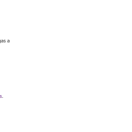
gas a
es
.