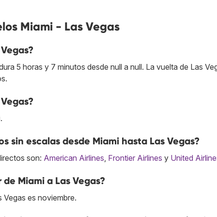
elos Miami - Las Vegas
s Vegas?
ra 5 horas y 7 minutos desde null a null. La vuelta de Las Ve
s.
s Vegas?
.
s sin escalas desde Miami hasta Las Vegas?
directos son:
American Airlines
,
Frontier Airlines
y
United Airlin
r de Miami a Las Vegas?
s Vegas es noviembre.