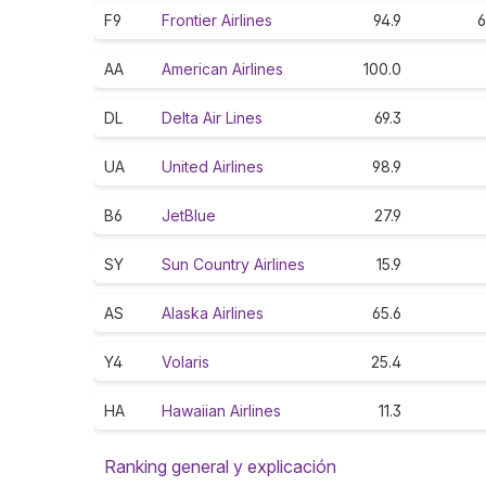
F9
Frontier Airlines
94.9
6
AA
American Airlines
100.0
DL
Delta Air Lines
69.3
UA
United Airlines
98.9
B6
JetBlue
27.9
SY
Sun Country Airlines
15.9
AS
Alaska Airlines
65.6
Y4
Volaris
25.4
HA
Hawaiian Airlines
11.3
Ranking general y explicación