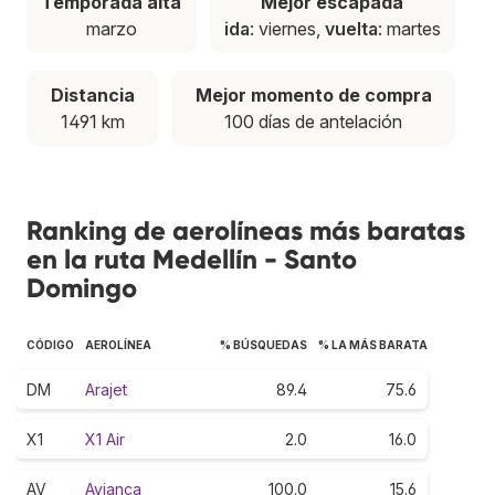
Temporada alta
Mejor escapada
marzo
ida
: viernes,
vuelta
: martes
Distancia
Mejor momento de compra
1491 km
100 días de antelación
Ranking de aerolíneas más baratas
en la ruta Medellín - Santo
Domingo
CÓDIGO
AEROLÍNEA
% BÚSQUEDAS
% LA MÁS BARATA
DM
Arajet
89.4
75.6
X1
X1 Air
2.0
16.0
AV
Avianca
100.0
15.6