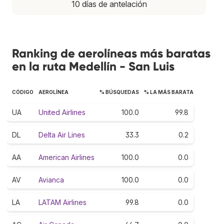
10 días de antelación
Ranking de aerolíneas más baratas
en la ruta Medellín - San Luis
CÓDIGO
AEROLÍNEA
% BÚSQUEDAS
% LA MÁS BARATA
UA
United Airlines
100.0
99.8
DL
Delta Air Lines
33.3
0.2
AA
American Airlines
100.0
0.0
AV
Avianca
100.0
0.0
LA
LATAM Airlines
99.8
0.0