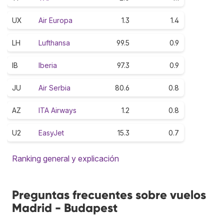
UX
Air Europa
1.3
1.4
LH
Lufthansa
99.5
0.9
IB
Iberia
97.3
0.9
JU
Air Serbia
80.6
0.8
AZ
ITA Airways
1.2
0.8
U2
EasyJet
15.3
0.7
Ranking general y explicación
Preguntas frecuentes sobre vuelos
Madrid - Budapest