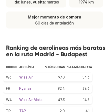
ida
: lunes,
vuelta
: martes
1974 km
Mejor momento de compra
80 días de antelación
Ranking de aerolíneas más baratas
en la ruta Madrid - Budapest
CÓDIGO
AEROLÍNEA
% BÚSQUEDAS
% LA MÁS BARATA
W6
Wizz Air
97.0
54.3
FR
Ryanair
92.4
38.6
W4
Wizz Air Malta
47.3
14.6
TP
TAP
2.0
4.1