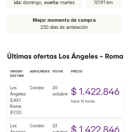
ida
: domingo,
vuelta
: martes
10191 km
Mejor momento de compra
230 días de antelación
Últimas ofertas Los Ángeles - Roma
ORIGEN -
AEROLÍNEAS
FECHA
PRECIO
DESTINO
Los
Condor
20
$ 1.422.846
Ángeles
octubre
(LAX)
hace 10 horas
Roma
(FCO)
Los
Condor
23
$ 1.422.846
Ángeles
octubre