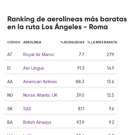
Ranking de aerolíneas más baratas
en la ruta Los Ángeles - Roma
CÓDIGO
AEROLÍNEA
% BÚSQUEDAS
% LA MÁS BARATA
AT
Royal Air Maroc
7.7
27.9
EI
Aer Lingus
91.3
14.9
AA
American Airlines
88.3
13.6
N0
Norse Atlantic UK
39.0
12.5
SK
SAS
81.1
9.6
BA
British Airways
93.9
9.2