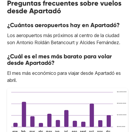
Preguntas frecuentes sobre vuelos
desde Apartadó
¿Cuántos aeropuertos hay en Apartadó?
Los aeropuertos más próximos al centro de la ciudad
son Antonio Roldán Betancourt y Alcides Fernández.
¿Cuál es el mes más barato para volar
desde Apartadó?
El mes más económico para viajar desde Apartadó es
abril.
$ 2.000.000
$ 1.500.000
$ 1.000.000
$ 500.000
ene.
feb.
mar.
abr.
may.
jun.
jul.
ago.
sept.
oct.
nov.
dic.