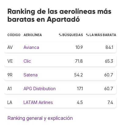
Ranking de las aerolíneas más
baratas en Apartadó
CÓDIGO
AEROLÍNEA
% BÚSQUEDAS
% LA MÁS BARATA
AV
Avianca
10.9
84.1
VE
Clic
71.8
65.3
9R
Satena
54.2
60.7
A1
APG Distribution
17.1
60.7
LA
LATAM Airlines
4.5
7.4
Ranking general y explicación