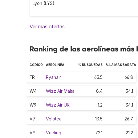
Lyon (LYS)
Ver más ofertas
Ranking de las aerolíneas más 
CÓDIGO
AEROLÍNEA
% BÚSQUEDAS
% LA MÁS BARATA
FR
Ryanair
65.5
66.8
W4
Wizz Air Malta
8.4
34.1
W9
Wizz Air UK
1.2
34.1
V7
Volotea
13.5
26.7
VY
Vueling
72.1
21.2