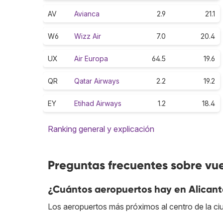
AV
Avianca
2.9
21.1
W6
Wizz Air
7.0
20.4
UX
Air Europa
64.5
19.6
QR
Qatar Airways
2.2
19.2
EY
Etihad Airways
1.2
18.4
Ranking general y explicación
Preguntas frecuentes sobre vue
¿Cuántos aeropuertos hay en Alicant
Los aeropuertos más próximos al centro de la c